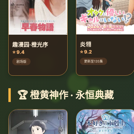
炎翎
趣漫园·橙光序
⭐ 9.2
⭐ 9.4
更新至135集
剧场版
🏆 橙黄神作 · 永恒典藏