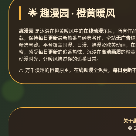
🌟 趣漫园 · 橙黄暖风
趣漫园
是沐浴在橙黄暖风中的
在线动漫
乐园，所有作
载，保持
每日更新
最新热番与经典名作，全站
无广告
纯
精选宝藏。平台覆盖国漫、日漫、韩漫及欧美动画，
在
蜜，感受
每日更新
的追番热忱，沉浸在
高清画质
的橙黄
动漫时光，让暖风拂过你的追番日常。
🍊 万千漫迷的橙黄原乡，
在线动漫
全免费，
每日更新
关于
© 