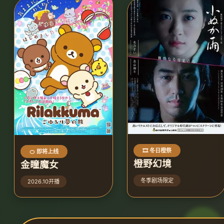
🎞️ 冬日橙祭
🍊 即将上线
橙野幻境
金瞳魔女
冬季剧场限定
2026.10开播