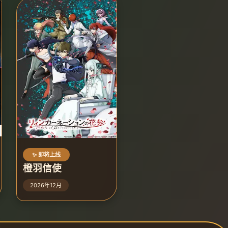
✨ 即将上线
橙羽信使
2026年12月