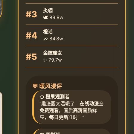
炎翎
#3
🕊️ 89.9w
橙谣
#4
🎶 84.8w
金瞳魔女
#5
✨ 79.7w
💬 暖风漫评
🍊 橙果观测者
“趣漫园太温暖了！
在线动漫
全
免费观看
，画质
高清画质
鲜
亮，
每日更新
准时！”