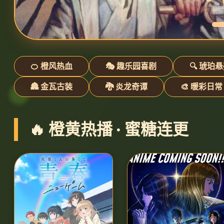
🍊 橙风热血
🎭 趣乐园喜剧
🔍 琥珀
🏯 金瓦古装
🐉 炎龙奇谭
🎨 暖彩日常
🔥 橙黄热播 · 蜜糖连更