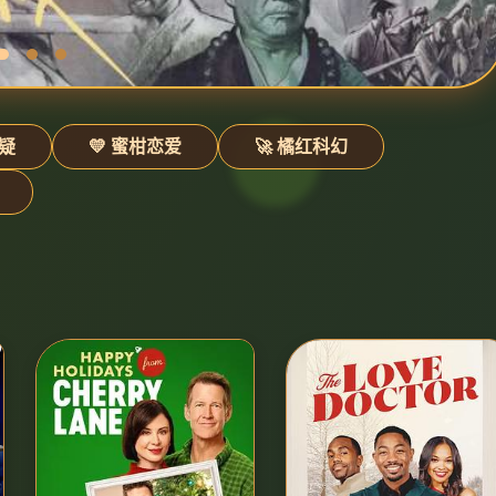
悬疑
💛 蜜柑恋爱
🚀 橘红科幻