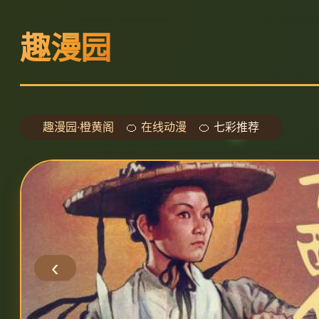
趣漫园
趣漫园·橙黄阁
🍊
在线动漫
🍊 七彩推荐
‹