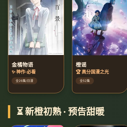
金橘物语
橙谣
✨ 神作·必看
🏆 高分国漫之光
全26集/日漫
全52集
⏳ 新橙初熟 · 预告甜暖