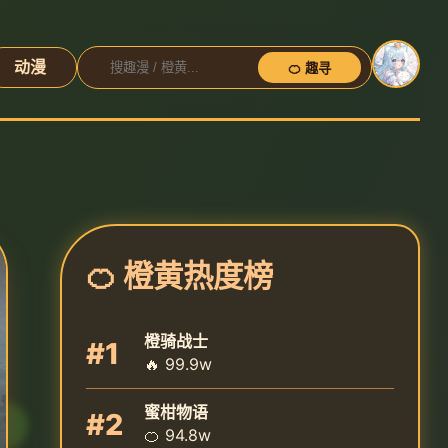
动漫
🍊 趣寻
🍊 橙黄热度榜
橙骑战士
#1
🔥 99.9w
蜜柑物语
#2
🍊 94.8w